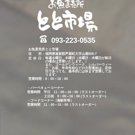
093-223-0535
お魚直売所
とと市場
住 所：
福岡県遠賀郡芦屋町大字山鹿808-7
毎週水曜日、木曜日（水曜日・木曜日が祭日
定 休 日
：
の場合は営業いたします。）
また、ゴールデンウィーク、シルバーウィー
ク、お盆、年末年始などの大型連休は、定休
日であっても、基本的には休まず営業してお
ります。
営業時間：
9：00～18：00
・バーベキューコーナー
営業時間
平日
11：00～16：00（ラストオーダー）
土日祝
9：00～16：00 (ラストオーダー)
・フードコーナー（海鮮丼等）
営業時間
11：00～15：00（ラストオーダー）