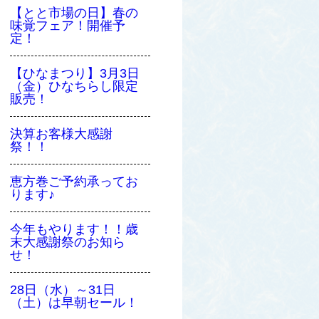
【とと市場の日】春の
味覚フェア！開催予
定！
【ひなまつり】3月3日
（金）ひなちらし限定
販売！
決算お客様大感謝
祭！！
恵方巻ご予約承ってお
ります♪
今年もやります！！歳
末大感謝祭のお知ら
せ！
28日（水）～31日
（土）は早朝セール！