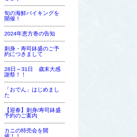
旬の海鮮バイキングを
開催！
2024年恵方巻の告知
刺身・寿司鉢盛のご予
約につきまして
28日～31日 歳末大感
謝祭！！
「おでん」はじめまし
た
【迎春】刺身/寿司鉢盛
予約のご案内
カニの特売会を開
催！！