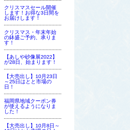
クリスマスセール開催
します！お得な3日間を
お届けします！
クリスマス・年末年始
の鉢盛ご予約、承りま
す！
【あしや砂像展2022】
が28日、始まります！
【大売出し】10月23日
～25日はとと市場の
日！
福岡県地域クーポン券
が使えるようになりま
した！
【大売出し】10月8日～