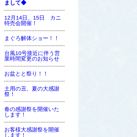
まして◆
12月14日、15日 カニ
特売会開催！
まぐろ解体ショー！！
台風10号接近に伴う営
業時間変更のお知らせ
お盆とと祭り！！
土用の丑、夏の大感謝
祭！
春の感謝祭を開催いた
します！
お客様大感謝祭を開催
します！