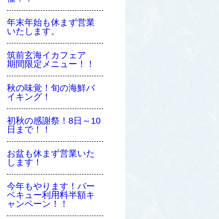
年末年始も休まず営業
いたします。
筑前玄海イカフェア
期間限定メニュー！！
秋の味覚！旬の海鮮バ
イキング！
初秋の感謝祭！8日～10
日まで！！
お盆も休まず営業いた
します！
今年もやります！バー
ベキュー利用料半額キ
ャンペーン！！