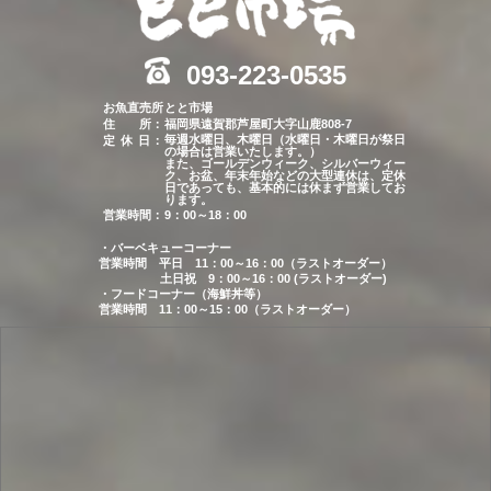
093-223-0535
お魚直売所
とと市場
住 所：
福岡県遠賀郡芦屋町大字山鹿808-7
毎週水曜日、木曜日（水曜日・木曜日が祭日
定 休 日
：
の場合は営業いたします。）
また、ゴールデンウィーク、シルバーウィー
ク、お盆、年末年始などの大型連休は、定休
日であっても、基本的には休まず営業してお
ります。
営業時間：
9：00～18：00
・バーベキューコーナー
営業時間
平日
11：00～16：00（ラストオーダー）
土日祝
9：00～16：00 (ラストオーダー)
・フードコーナー（海鮮丼等）
営業時間
11：00～15：00（ラストオーダー）