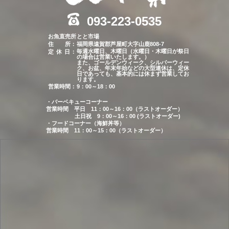
093-223-0535
お魚直売所
とと市場
住 所：
福岡県遠賀郡芦屋町大字山鹿808-7
毎週水曜日、木曜日（水曜日・木曜日が祭日
定 休 日
：
の場合は営業いたします。）
また、ゴールデンウィーク、シルバーウィー
ク、お盆、年末年始などの大型連休は、定休
日であっても、基本的には休まず営業してお
ります。
営業時間：
9：00～18：00
・バーベキューコーナー
営業時間
平日
11：00～16：00（ラストオーダー）
土日祝
9：00～16：00 (ラストオーダー)
・フードコーナー（海鮮丼等）
営業時間
11：00～15：00（ラストオーダー）