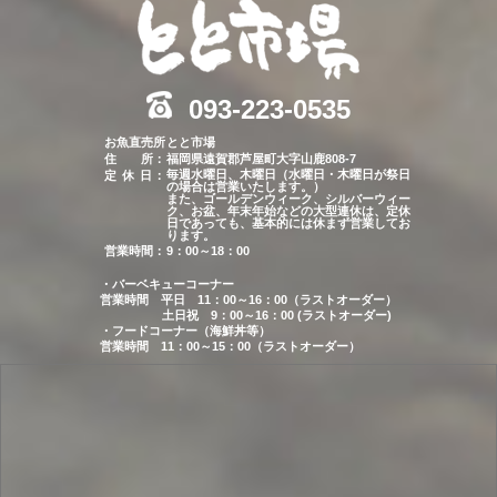
093-223-0535
お魚直売所
とと市場
住 所：
福岡県遠賀郡芦屋町大字山鹿808-7
毎週水曜日、木曜日（水曜日・木曜日が祭日
定 休 日
：
の場合は営業いたします。）
また、ゴールデンウィーク、シルバーウィー
ク、お盆、年末年始などの大型連休は、定休
日であっても、基本的には休まず営業してお
ります。
営業時間：
9：00～18：00
・バーベキューコーナー
営業時間
平日
11：00～16：00（ラストオーダー）
土日祝
9：00～16：00 (ラストオーダー)
・フードコーナー（海鮮丼等）
営業時間
11：00～15：00（ラストオーダー）